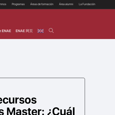
umnos
Programas
Áreas de formación
Área alumni
La Fundación
Por qué ENAE?
Todos los programas
Legal/Fiscal
Beneficios
olsa de empleo
Máster
Tecnología / Digital /
Asociarse
Semipresenciales y
Innovación / Data
oros
Preguntas Frecuentes
online
Science
e ENAE
ENAE 网页
rácticas en empresas
Programas Ejecutivos
Riesgos
NAE Alumni
Cursos de Postgrado y
Personas / RRHH /
Profesionales (Online)
HHDD
roceso de admisión
Agronegocios
inanciación, Becas y
onificación
Comercial / Marketing/
Ventas
inanciación estudios
magin LaCaixa
Dirección / Gestión /
Administración de
réstamo Imagina
empresas
studios Caja Rural
entral
Finanzas
entajas
Operaciones
ecursos
 Master: ¿Cuál