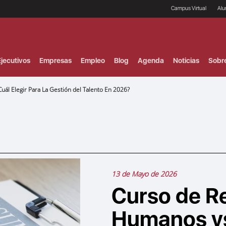
Campus Virtual
Al
¿
B
F
jecutivos
Empresas
Empleo
Blog
Agenda
Noticias
Sobr
P
E
P
ál Elegir Para La Gestión del Talento En 2026?
F
B
F
I
P
e
C
V
13 de Mayo de 2026
Curso de R
Humanos vs