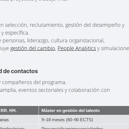
en selección, reclutamiento, gestión del desempeño y
y específica.
de personas, liderazgo, cultura organizacional,
cluye
gestión del cambio
,
People Analytics
y simulacion
d de contactos
 y compañeros del programa.
 amplia, eventos sectoriales y colaboración con
 RR. HH.
Máster en gestión del talento
anas
9–18 meses (60–90 ECTS)
/online/mixto
Presencial/semipresencial/online