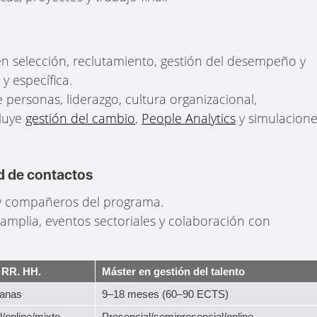
en selección, reclutamiento, gestión del desempeño y
y específica.
de personas, liderazgo, cultura organizacional,
cluye
gestión del cambio
,
People Analytics
y simulacion
d de contactos
 y compañeros del programa.
 amplia, eventos sectoriales y colaboración con
 RR. HH.
Máster en gestión del talento
anas
9–18 meses (60–90 ECTS)
/online/mixto
Presencial/semipresencial/online