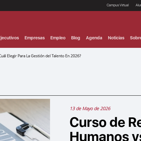
Campus Virtual
Al
¿
B
F
jecutivos
Empresas
Empleo
Blog
Agenda
Noticias
Sobr
P
E
P
ál Elegir Para La Gestión del Talento En 2026?
F
B
F
I
P
e
C
V
13 de Mayo de 2026
Curso de R
Humanos vs