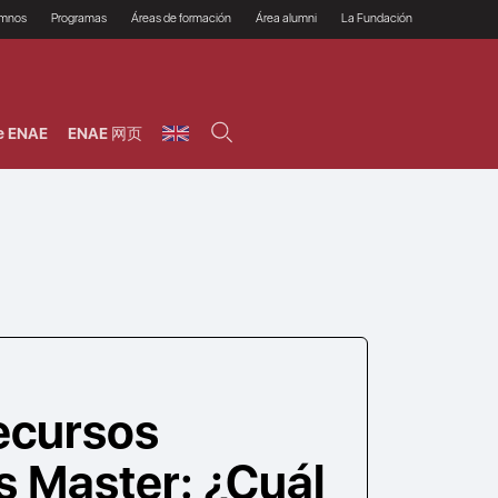
umnos
Programas
Áreas de formación
Área alumni
La Fundación
Por qué ENAE?
Todos los programas
Legal/Fiscal
Beneficios
olsa de empleo
Máster
Tecnología / Digital /
Asociarse
Semipresenciales y
Innovación / Data
oros
Preguntas Frecuentes
online
Science
e ENAE
ENAE 网页
rácticas en empresas
Programas Ejecutivos
Riesgos
NAE Alumni
Cursos de Postgrado y
Personas / RRHH /
Profesionales (Online)
HHDD
roceso de admisión
Agronegocios
inanciación, Becas y
onificación
Comercial / Marketing/
Ventas
inanciación estudios
magin LaCaixa
Dirección / Gestión /
Administración de
réstamo Imagina
empresas
studios Caja Rural
entral
Finanzas
entajas
Operaciones
ecursos
 Master: ¿Cuál