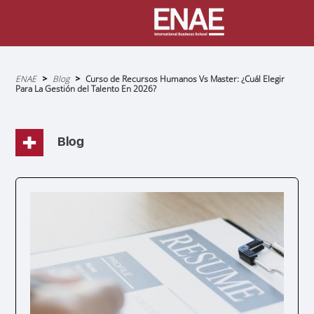
Sobrescribir
ENAE
Blog
Curso de Recursos Humanos Vs Master: ¿Cuál Elegir
enlaces
Para La Gestión del Talento En 2026?
de
ayuda
a
la
navegación
Blog