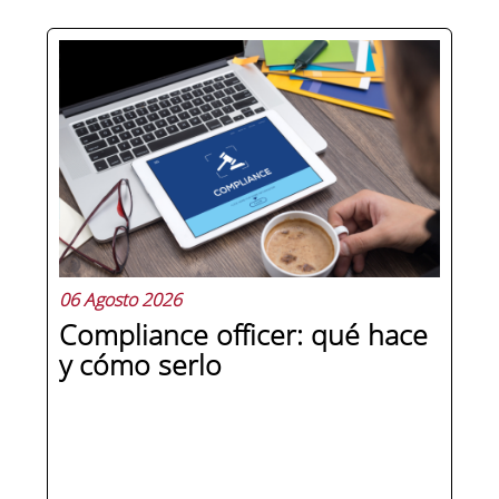
Hay personas que ocupan puestos de
dirección y hay personas que lideran.
La diferencia no está en el cargo ni en
la antigüedad, sino en un conjunto de
competencias que se pueden
aprender, practicar y medir. Si te
preguntas qué separa a un directivo...
06 Agosto 2026
Compliance officer: qué hace
y cómo serlo
SEGUIR LEYENDO