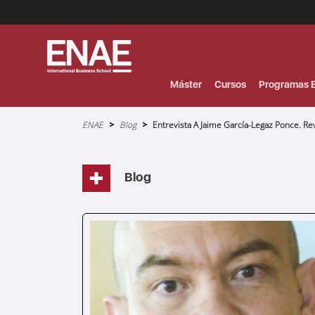
Menú
Superior
(Header)
Máster
Cursos
Programas E
Sobrescribir
ENAE
Blog
Entrevista A Jaime García-Legaz Ponce. R
enlaces
de
ayuda
a
la
navegación
Blog