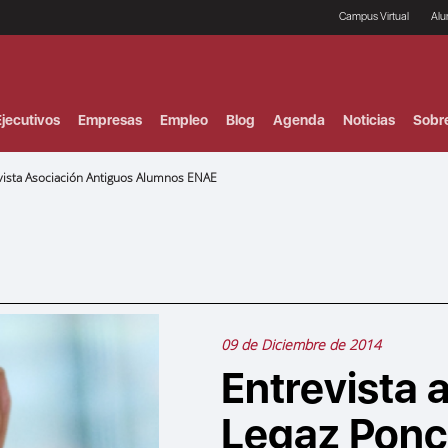
Campus Virtual
Al
¿
B
F
jecutivos
Empresas
Empleo
Blog
Agenda
Noticias
Sobr
P
E
P
evista Asociación Antiguos Alumnos ENAE
F
B
F
I
P
e
C
V
09 de Diciembre de 2014
Entrevista 
Legaz Ponc