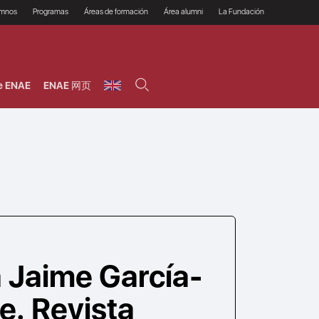
umnos
Programas
Áreas de formación
Área alumni
La Fundación
Por qué ENAE?
Todos los programas
Legal/Fiscal
Beneficios
olsa de empleo
Máster
Tecnología / Digital /
Asociarse
Semipresenciales y
Innovación / Data
oros
Preguntas Frecuentes
online
Science
e ENAE
ENAE 网页
rácticas en empresas
Programas Ejecutivos
Riesgos
NAE Alumni
Cursos de Postgrado y
Personas / RRHH /
Profesionales (Online)
HHDD
roceso de admisión
Agronegocios
inanciación, Becas y
onificación
Comercial / Marketing/
Ventas
inanciación estudios
magin LaCaixa
Dirección / Gestión /
Administración de
réstamo Imagina
empresas
studios Caja Rural
entral
Finanzas
entajas
Operaciones
a Jaime García-
e. Revista