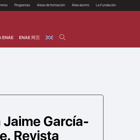
umnos
Programas
Áreas de formación
Área alumni
La Fundación
Por qué ENAE?
Todos los programas
Legal/Fiscal
Beneficios
olsa de empleo
Máster
Tecnología / Digital /
Asociarse
Semipresenciales y
Innovación / Data
oros
Preguntas Frecuentes
online
Science
e ENAE
ENAE 网页
rácticas en empresas
Programas Ejecutivos
Riesgos
NAE Alumni
Cursos de Postgrado y
Personas / RRHH /
Profesionales (Online)
HHDD
roceso de admisión
Agronegocios
inanciación, Becas y
onificación
Comercial / Marketing/
Ventas
inanciación estudios
magin LaCaixa
Dirección / Gestión /
Administración de
réstamo Imagina
empresas
studios Caja Rural
entral
Finanzas
entajas
Operaciones
a Jaime García-
e. Revista