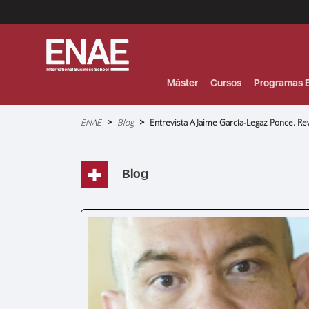
Menú
Superior
(Header)
Máster
Cursos
Programas E
Sobrescribir
ENAE
Blog
Entrevista A Jaime García-Legaz Ponce. R
enlaces
de
ayuda
a
la
navegación
Blog