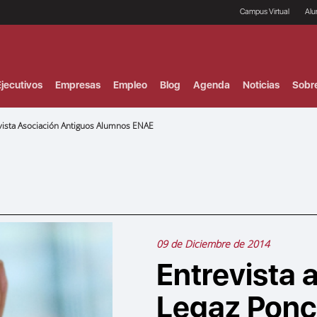
Campus Virtual
Al
¿
B
F
jecutivos
Empresas
Empleo
Blog
Agenda
Noticias
Sobr
P
E
P
evista Asociación Antiguos Alumnos ENAE
F
B
F
I
P
e
C
V
09 de Diciembre de 2014
Entrevista 
Legaz Ponc