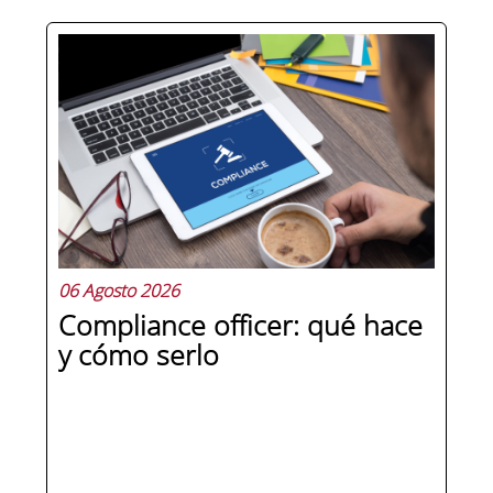
Hay personas que ocupan puestos de
dirección y hay personas que lideran.
La diferencia no está en el cargo ni en
la antigüedad, sino en un conjunto de
competencias que se pueden
aprender, practicar y medir. Si te
preguntas qué separa a un directivo...
06 Agosto 2026
Compliance officer: qué hace
y cómo serlo
SEGUIR LEYENDO