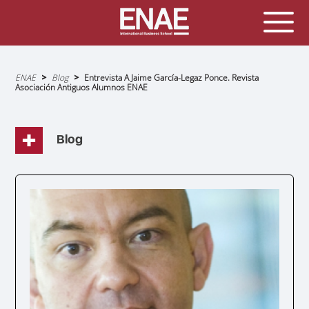
Sobrescribir
ENAE
Blog
Entrevista A Jaime García-Legaz Ponce. Revista
enlaces
Asociación Antiguos Alumnos ENAE
de
ayuda
a
la
navegación
Blog