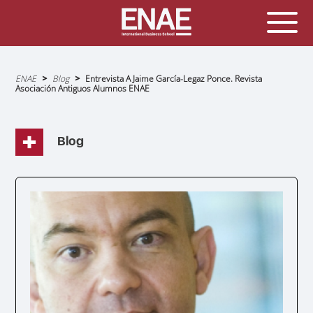
Sobrescribir
ENAE
Blog
Entrevista A Jaime García-Legaz Ponce. Revista
enlaces
Asociación Antiguos Alumnos ENAE
de
ayuda
a
la
navegación
Blog