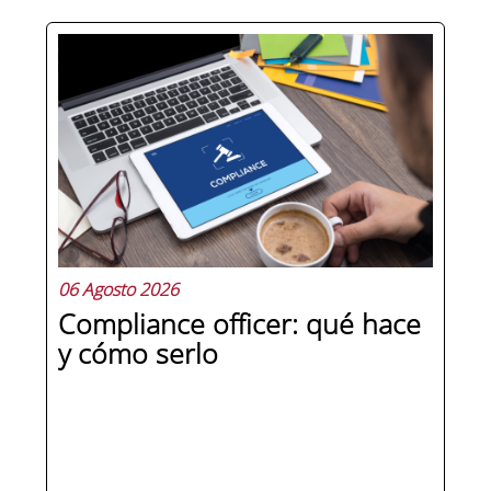
Hay personas que ocupan puestos de
dirección y hay personas que lideran.
La diferencia no está en el cargo ni en
la antigüedad, sino en un conjunto de
competencias que se pueden
aprender, practicar y medir. Si te
preguntas qué separa a un directivo...
06 Agosto 2026
Compliance officer: qué hace
y cómo serlo
SEGUIR LEYENDO