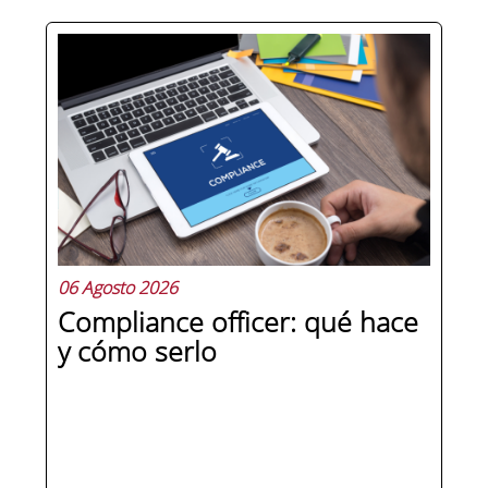
Hay personas que ocupan puestos de
dirección y hay personas que lideran.
La diferencia no está en el cargo ni en
la antigüedad, sino en un conjunto de
competencias que se pueden
aprender, practicar y medir. Si te
preguntas qué separa a un directivo...
06 Agosto 2026
Compliance officer: qué hace
y cómo serlo
SEGUIR LEYENDO