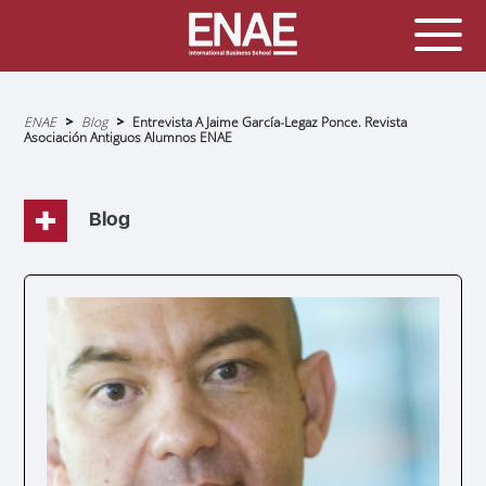
Sobrescribir
ENAE
Blog
Entrevista A Jaime García-Legaz Ponce. Revista
enlaces
Asociación Antiguos Alumnos ENAE
de
ayuda
a
la
navegación
Blog