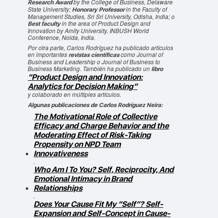
by the College of Business, Delaware
Research Award
State University;
in the Faculty of
Honorary Professor
Management Studies, Sri Sri University, Odisha, India; o
in the area of Product Design and
Best faculty
Innovation by Amity University, INBUSH World
Conference, Noida, India.
Por otra parte, Carlos Rodríguez ha publicado artículos
en importantes
como Journal of
revistas científicas
Business and Leadership o Journal of Business to
Business Marketing. También ha publicado un
libro
“Product Design and Innovation:
Analytics for Decision Making”
y colaborado en múltiples artículos.
Algunas publicaciones de Carlos Rodríguez Neira:
The Motivational Role of Collective
Efficacy and Charge Behavior and the
Moderating Effect of Risk-Taking
Propensity on NPD Team
Innovativeness
.
Who Am I To You? Self, Reciprocity, And
Emotional Intimacy in Brand
Relationships
.
Does Your Cause Fit My “Self”? Self-
Expansion and Self-Concept in Cause-