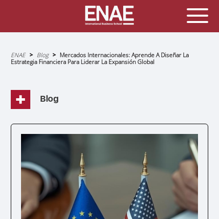
Sobrescribir
ENAE
Blog
Mercados Internacionales: Aprende A Diseñar La
enlaces
Estrategia Financiera Para Liderar La Expansión Global
de
ayuda
a
la
navegación
Blog