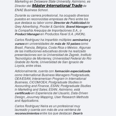
Marketing en Delaware State University. Asimismo, es
Máster International Trade
Director del
de
ENAE Business School.
Durante su carrera profesional, ha ocupado diversos
puestos en reconocidas empresas de Perú entre los
que destaca su labor como
de
Director de Publicidad
Grey Advertising, Procter & Gamble;
de
Brand Manager
la Compañía Arequipa de Importaciones S.A., o
en Productos Favel S.A. (AVON).
Product Manager
Carlos Rodríguez ha impartido múltiples
seminarios y
en universidades de
como
cursos
más de 10 países
Brasil, Francia, Bélgica, Costa Rica o México. Algunas
de las instituciones educativas donde ha realizado
presentaciones son la Universidad de Zagreb, Instituto
Tecnológico de Monterrey, Universidad Federal do Rio
Grabde do Norte, Universidad de San Ignacio de
Loyola, entre otras.
Adicionalmente, cuenta con
formación especializada
como International Business Managers Postgraduate,
OEA/ESAN; Interamerican Program in International
Business, CICOM/OEA; Postgraduate Studies in
Accounting and Finance, ESAN; Postgraduate Studies
in Marketing and Sales; ESAN. Asimismo, está
en Experiencia del Usuario, Data-Driven
certificado
Design, Jouurney Mapping, User Research Methods
and Applications.
Carlos Rodríguez Neira es un profesional muy
laureado y cuenta con más de una veintena de
entre los que destacan
reconocimientos
Dean’s