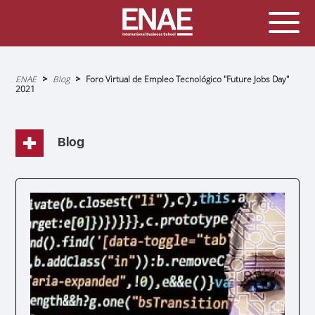
Sobrescribir
ENAE
Blog
Foro Virtual de Empleo Tecnológico "Future Jobs Day"
enlaces
2021
de
ayuda
a
la
navegación
Blog