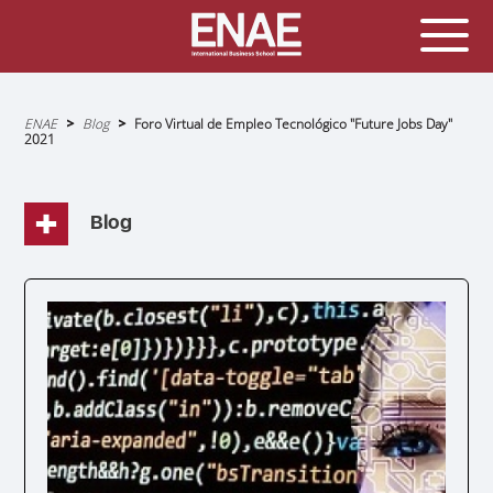
Sobrescribir
ENAE
Blog
Foro Virtual de Empleo Tecnológico "Future Jobs Day"
enlaces
2021
de
ayuda
a
la
navegación
Blog