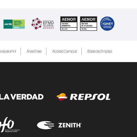
rea alumni
Área Enae
Acceso Campus
Bolsa de Empleo