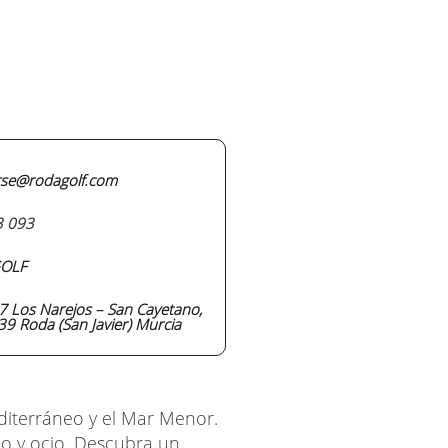
rse@rodagolf.com
3 093
OLF
27 Los Narejos – San Cayetano,
39 Roda (San Javier) Murcia
editerráneo y el Mar Menor.
jo y ocio. Descubra un