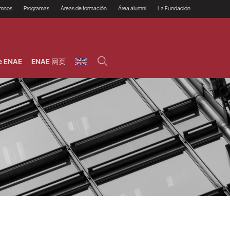
umnos
Programas
Áreas de formación
Área alumni
La Fundación
Por qué ENAE?
Todos los programas
Legal/Fiscal
Beneficios
olsa de empleo
Máster
Tecnología / Digital /
Asociarse
Semipresenciales y
Innovación / Data
oros
Preguntas Frecuentes
online
Science
e ENAE
ENAE 网页
rácticas en empresas
Programas Ejecutivos
Riesgos
NAE Alumni
Cursos de Postgrado y
Personas / RRHH /
Profesionales (Online)
HHDD
roceso de admisión
Agronegocios
inanciación, Becas y
onificación
Comercial / Marketing/
Ventas
inanciación estudios
magin LaCaixa
Dirección / Gestión /
Administración de
réstamo Imagina
empresas
studios Caja Rural
entral
Finanzas
entajas
Operaciones