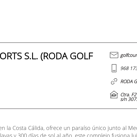
ORTS S.L. (RODA GOLF
golfcou
968 17
RODA G
Ctra. F
s/n 307
n la Costa Cálida, ofrece un paraíso único junto al M
ayas y 300 días de sol al año, este complejo fusiona lu