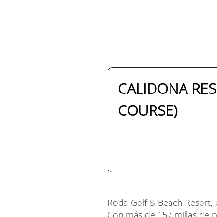
CALIDONA RES
COURSE)
Roda Golf & Beach Resort, e
Con más de 157 millas de pl