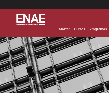
Menú
Superior
(Header)
Máster
Cursos
Programas E