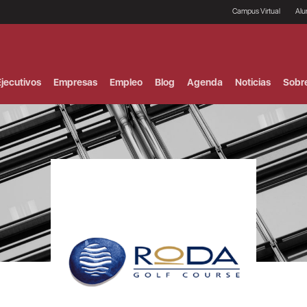
Campus Virtual
Al
¿
B
F
jecutivos
Empresas
Empleo
Blog
Agenda
Noticias
Sobr
P
E
P
F
B
F
I
P
e
C
V