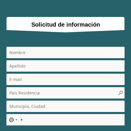
Solicitud de información
N
o