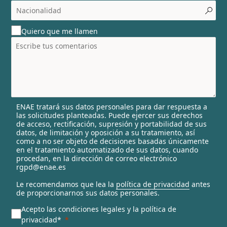
c
o
u
Quiero que me llamen
n
t
r
y
s
e
l
ENAE tratará sus datos personales para dar respuesta a
e
las solicitudes planteadas. Puede ejercer sus derechos
c
de acceso, rectificación, supresión y portabilidad de sus
t
datos, de limitación y oposición a su tratamiento, así
e
como a no ser objeto de decisiones basadas únicamente
en el tratamiento automatizado de sus datos, cuando
d
procedan, en la dirección de correo electrónico
rgpd@enae.es
Le recomendamos que lea la
política de privacidad
antes
de proporcionarnos sus datos personales.
Acepto las condiciones legales y la política de
privacidad*