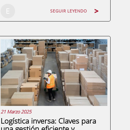
E
SEGUIR LEYENDO
La logística, como columna vertebral de la
cadena de suministro, se enfrenta a retos
nuevos retos cada día debido a un
entorno globalizado y altamente
competitivo. Para responder a estas
demandas, la tecnología de digital twins o
gemelos...
21 Marzo 2025
Logística inversa: Claves para
una gestión eficiente y