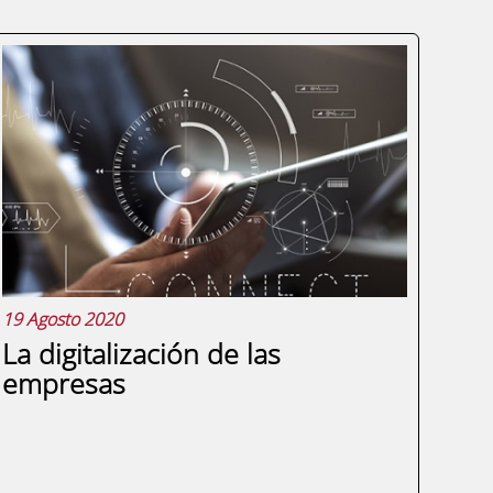
¿Qué sucede cuando tu pedido online no
es lo que esperabas y quieres devolverlo?
¿Y cuándo el producto llega con defecto?
¿Te has preguntado qué sucede con los
muebles que IKEA compra a sus clientes o
qué sucede con los botellines de Coca-
Cola?...
19 Agosto 2020
La digitalización de las
empresas