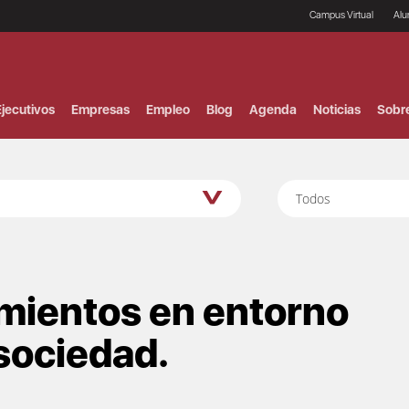
Campus Virtual
Al
¿
B
F
jecutivos
Empresas
Empleo
Blog
Agenda
Noticias
Sobr
P
E
P
F
B
Todos
F
I
P
e
C
V
imientos en entorno
 sociedad.