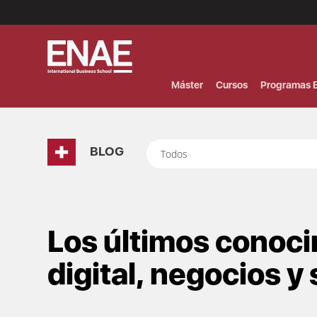
Menú
Superior
(Header)
Máster
Cursos
Programas E
BLOG
Todos
Los últimos conoc
digital, negocios y