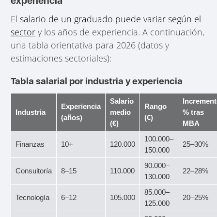
experiencia
El
salario de un graduado puede variar según el
sector
y los años de experiencia. A continuación,
una tabla orientativa para 2026 (datos y
estimaciones sectoriales):
Tabla salarial por industria y experiencia
Salario
Incremen
Experiencia
Rango
Industria
medio
% tras
(años)
(€)
(€)
MBA
100.000–
Finanzas
10+
120.000
25–30%
150.000
90.000–
Consultoría
8–15
110.000
22–28%
130.000
85.000–
Tecnología
6–12
105.000
20–25%
125.000