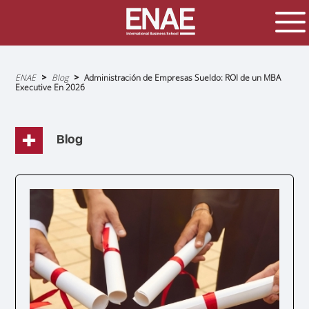
Sobrescribir
ENAE
Blog
Administración de Empresas Sueldo: ROI de un MBA
enlaces
Executive En 2026
de
ayuda
a
la
navegación
Blog