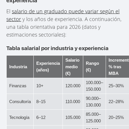
experiencia
El
salario de un graduado puede variar según el
sector
y los años de experiencia. A continuación,
una tabla orientativa para 2026 (datos y
estimaciones sectoriales):
Tabla salarial por industria y experiencia
Salario
Incremen
Experiencia
Rango
Industria
medio
% tras
(años)
(€)
(€)
MBA
100.000–
Finanzas
10+
120.000
25–30%
150.000
90.000–
Consultoría
8–15
110.000
22–28%
130.000
85.000–
Tecnología
6–12
105.000
20–25%
125.000