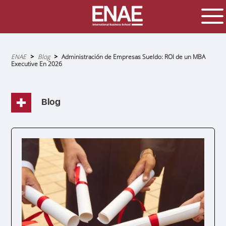
Sobrescribir
ENAE
Blog
Administración de Empresas Sueldo: ROI de un MBA
enlaces
Executive En 2026
de
ayuda
a
la
navegación
Blog