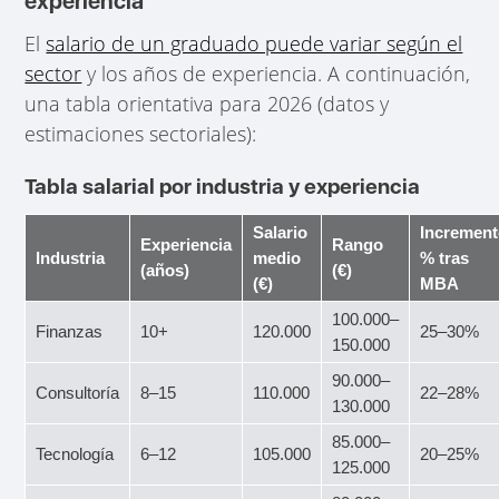
experiencia
El
salario de un graduado puede variar según el
sector
y los años de experiencia. A continuación,
una tabla orientativa para 2026 (datos y
estimaciones sectoriales):
Tabla salarial por industria y experiencia
Salario
Incremen
Experiencia
Rango
Industria
medio
% tras
(años)
(€)
(€)
MBA
100.000–
Finanzas
10+
120.000
25–30%
150.000
90.000–
Consultoría
8–15
110.000
22–28%
130.000
85.000–
Tecnología
6–12
105.000
20–25%
125.000