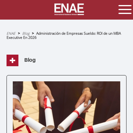
Sobrescribir
ENAE
Blog
Administración de Empresas Sueldo: ROI de un MBA
enlaces
Executive En 2026
de
ayuda
a
la
navegación
Blog