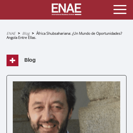
Sobrescribir
ENAE
Blog
África Shubsahariana: ¿Un Mundo de Oportunidades?
enlaces
Angola Entre Ellas.
de
ayuda
a
la
navegación
Blog