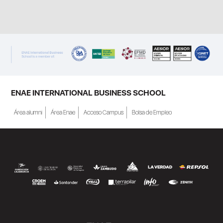
ENAE INTERNATIONAL BUSINESS SCHOOL
Área alumni
Área Enae
Acceso Campus
Bolsa de Empleo