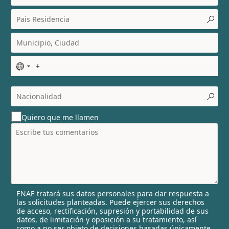
N
o
c
o
u
Quiero que me llamen
n
t
r
y
s
e
l
ENAE tratará sus datos personales para dar respuesta a
e
las solicitudes planteadas. Puede ejercer sus derechos
c
de acceso, rectificación, supresión y portabilidad de sus
t
datos, de limitación y oposición a su tratamiento, así
e
como a no ser objeto de decisiones basadas únicamente