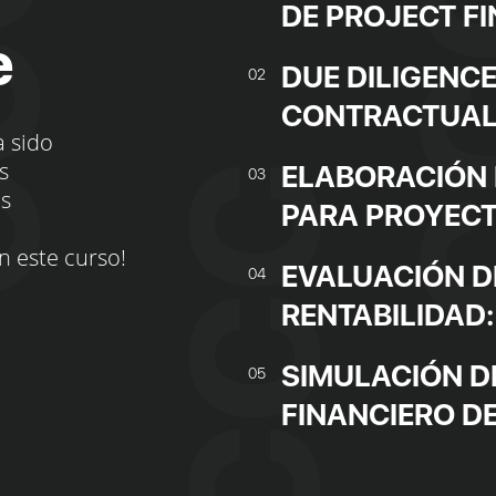
DE PROJECT F
e
DUE DILIGENC
02
CONTRACTUA
a sido
s
ELABORACIÓN 
03
os
PARA PROYEC
n este curso!
EVALUACIÓN DE
04
RENTABILIDAD:
SIMULACIÓN D
05
FINANCIERO D