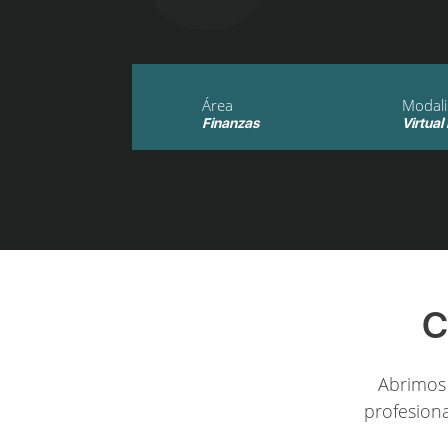
Área
Modal
Finanzas
Virtual
C
Abrimos 
profesiona