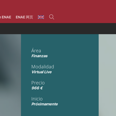
umnos
Programas
Áreas de formación
Área alumni
La Fundación
Por qué ENAE?
Todos los programas
Legal/Fiscal
Beneficios
e ENAE
ENAE 网页
olsa de empleo
Máster
Tecnología / Digital /
Asociarse
Semipresenciales y
Innovación / Data
oros
Preguntas Frecuentes
online
Science
rácticas en empresas
Programas Ejecutivos
Riesgos
NAE Alumni
Cursos de Postgrado y
Personas / RRHH /
Profesionales (Online)
HHDD
roceso de admisión
Agronegocios
Área
inanciación, Becas y
onificación
Comercial / Marketing/
Finanzas
Ventas
inanciación estudios
magin LaCaixa
Dirección / Gestión /
Modalidad
Administración de
réstamo Imagina
empresas
Virtual Live
studios Caja Rural
entral
Finanzas
Precio
entajas
Operaciones
966 €
Inicio
Próximamente