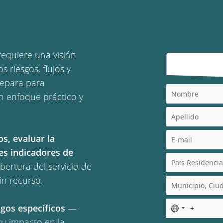
requiere una visión
 riesgos, flujos y
repara para
n enfoque práctico y
os, evaluar la
les indicadores de
obertura del servicio de
in recurso.
sgos específicos
—
N
o
su impacto en la