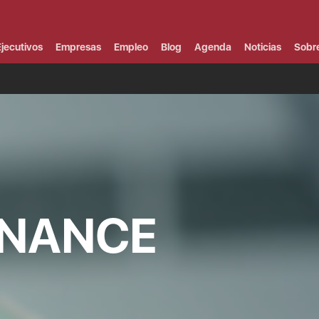
Campus Virtual
Al
¿
jecutivos
Empresas
Empleo
Blog
Agenda
Noticias
Sobr
B
F
P
E
P
F
B
F
I
P
e
C
INANCE
V