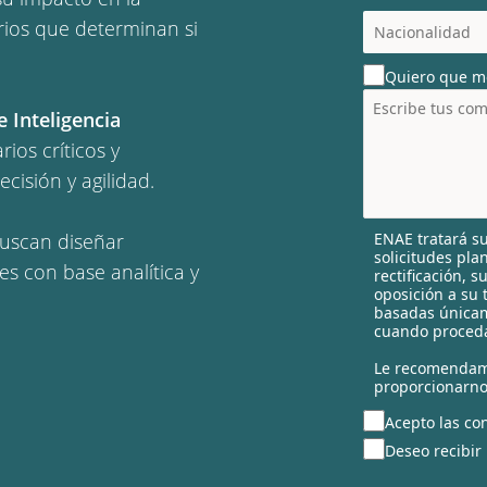
c
rios que determinan si
o
u
Quiero que m
n
t
e Inteligencia
r
ios críticos y
y
s
cisión y agilidad.
e
l
ENAE tratará su
buscan diseñar
e
solicitudes pla
c
es con base analítica y
rectificación, 
t
oposición a su 
e
basadas únicam
cuando proceda
d
Le recomendam
proporcionarno
Acepto las con
Deseo recibir