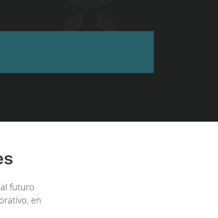
es
al futuro
orativo, en