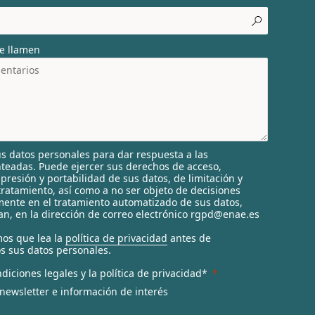
e llamen
s datos personales para dar respuesta a las
nteadas. Puede ejercer sus derechos de acceso,
supresión y portabilidad de sus datos, de limitación y
tratamiento, así como a no ser objeto de decisiones
ente en el tratamiento automatizado de sus datos,
n, en la dirección de correo electrónico rgpd@enae.es
os que lea la
política de privacidad
antes de
s sus datos personales.
diciones legales y la política de privacidad*
 newsletter e información de interés