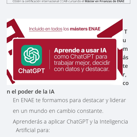
T
u
m
ás
te
r,
co
n el poder de la IA
En ENAE te formamos para destacar y liderar
en un mundo en cambio constante.
Aprenderás a aplicar ChatGPT y la Inteligencia
Artificial para: