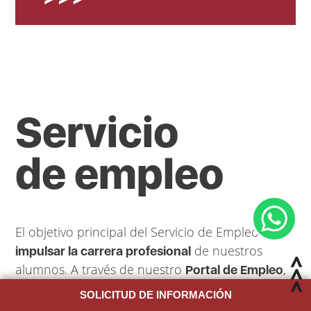
Servicio
de empleo
El objetivo principal del Servicio de Empleo es
de nuestros
impulsar la carrera profesional
alumnos. A través de nuestro
,
Portal de Empleo
conectamos el talento de estudiantes y
SOLICITUD DE INFORMACIÓN
profesionales con el mundo empresarial y sus