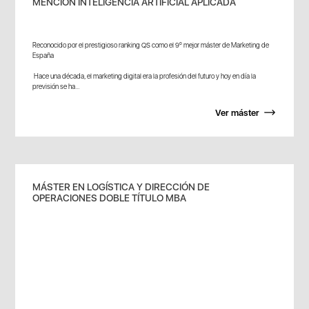
MENCION INTELIGENCIA ARTIFICIAL APLICADA
Reconocido por el prestigioso ranking QS como el 9º mejor máster de Marketing de
España
Hace una década, el marketing digital era la profesión del futuro y hoy en día la
previsión se ha...
Ver máster
MÁSTER EN LOGÍSTICA Y DIRECCIÓN DE
OPERACIONES DOBLE TÍTULO MBA