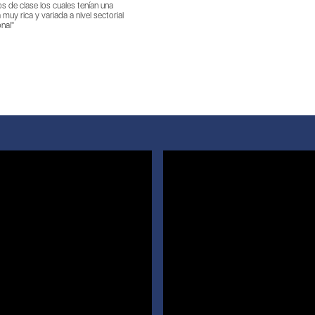
 de clase los cuales tenían una
 muy rica y variada a nivel sectorial
onal"