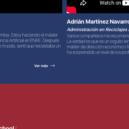
Adrián Martínez Navarr
Administración en Reciclajes
ombia. Estoy haciendo el máster
Varios compañeros me recomenda
encia Artificial en ENAE. Después
La verdad es que es un orgullo te
mi país, sentí que necesitaba un
máster de dirección económico f
ha sorprendido el nivel de los pro
Ver más
School
(