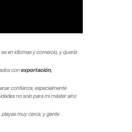
 es en idiomas y comercio, y quería
nados con
exportación,
anar confianza, especialmente
idades no solo para mi máster sino
, playas muy cerca, y gente