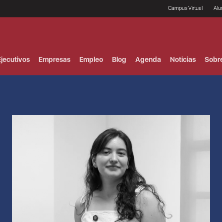
Campus Virtual
Al
¿
B
F
jecutivos
Empresas
Empleo
Blog
Agenda
Noticias
Sobr
P
E
P
F
B
F
I
P
e
C
V