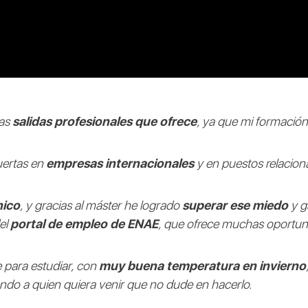
las
salidas profesionales que ofrece
, ya que mi formación
uertas en
empresas internacionales
y en puestos relacio
nico
, y gracias al máster he logrado
superar ese miedo
y g
el
portal de empleo de ENAE
, que ofrece muchas oportun
 para estudiar, con
muy buena temperatura en invierno
endo a quien quiera venir que no dude en hacerlo.