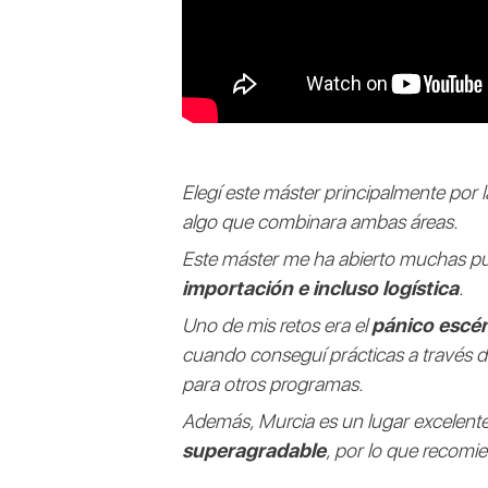
Elegí este máster principalmente por 
algo que combinara ambas áreas.
Este máster me ha abierto muchas p
importación e incluso logística
.
Uno de mis retos era el
pánico escé
cuando conseguí prácticas a través d
para otros programas.
Además, Murcia es un lugar excelente
superagradable
, por lo que recomi