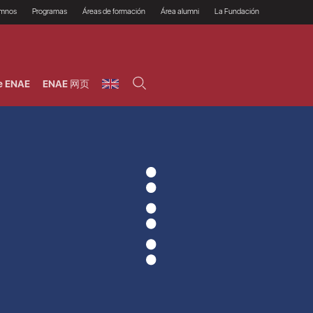
umnos
Programas
Áreas de formación
Área alumni
La Fundación
Por qué ENAE?
Todos los programas
Legal/Fiscal
Beneficios
olsa de empleo
Máster
Tecnología / Digital /
Asociarse
Semipresenciales y
Innovación / Data
oros
Preguntas Frecuentes
online
Science
e ENAE
ENAE 网页
rácticas en empresas
Programas Ejecutivos
Riesgos
NAE Alumni
Cursos de Postgrado y
Personas / RRHH /
Profesionales (Online)
HHDD
roceso de admisión
Agronegocios
inanciación, Becas y
onificación
Comercial / Marketing/
Ventas
inanciación estudios
magin LaCaixa
Dirección / Gestión /
Administración de
réstamo Imagina
empresas
studios Caja Rural
entral
Finanzas
entajas
Operaciones