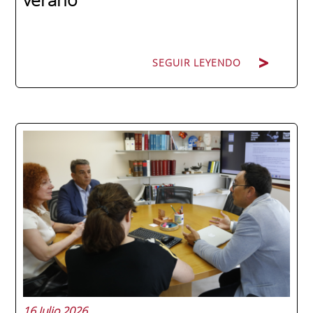
SEGUIR LEYENDO
La promoción 2025/2026 de ENAE Business
School se convirtió en una de las más
internacionales de la historia de la escuela
en una ceremonia celebrada en Murcia
con 44 grados y más de 600 asistentes.
Ricardo Navarro, vicepresidente senior de
Generac Power Systems en Estados Unidos
y antiguo alumno...
16 Julio 2026