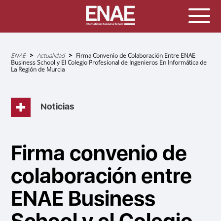
Sobrescribir
ENAE
Actualidad
Firma Convenio de Colaboración Entre ENAE
enlaces
Business School y El Colegio Profesional de Ingenieros En Informática de
de
La Región de Murcia
ayuda
a
la
navegación
Noticias
Firma convenio de
colaboración entre
ENAE Business
School y el Colegio