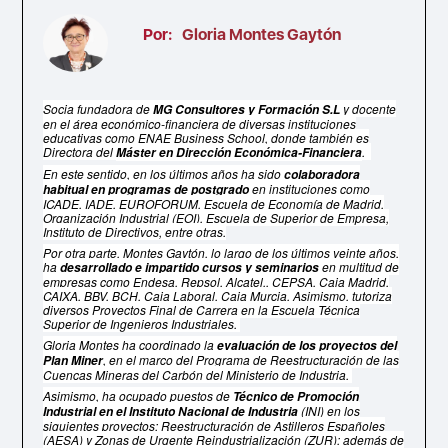
Por:
Gloria Montes Gaytón
Socia fundadora de
y docente
MG Consultores y Formación S.L
en el área económico-financiera de diversas instituciones
educativas como ENAE Business School, donde también es
Directora del
.
Máster en Dirección Económica-Financiera
En este sentido, en los últimos años ha sido
colaboradora
en instituciones como
habitual en programas de postgrado
ICADE, IADE, EUROFORUM, Escuela de Economía de Madrid,
Organización Industrial (EOI), Escuela de Superior de Empresa,
Instituto de Directivos, entre otras.
Por otra parte, Montes Gaytón, lo largo de los últimos veinte años,
ha
en multitud de
desarrollado e impartido cursos y seminarios
empresas como Endesa, Repsol, Alcatel,, CEPSA, Caja Madrid,
CAIXA, BBV, BCH, Caja Laboral, Caja Murcia. Asimismo, tutoriza
diversos Proyectos Final de Carrera en la Escuela Técnica
Superior de Ingenieros Industriales.
Gloria Montes ha coordinado la
evaluación de los proyectos del
, en el marco del Programa de Reestructuración de las
Plan Miner
Cuencas Mineras del Carbón del Ministerio de Industria.
Asimismo, ha ocupado puestos de
Técnico de Promoción
(INI) en los
Industrial en el Instituto Nacional de Industria
siguientes proyectos: Reestructuración de Astilleros Españoles
(AESA) y Zonas de Urgente Reindustrialización (ZUR); además de