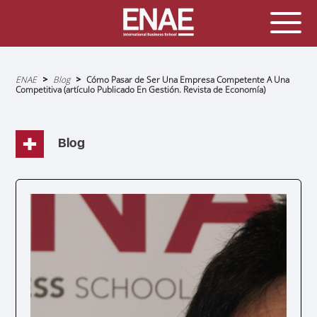
Sobrescribir
ENAE
Blog
Cómo Pasar de Ser Una Empresa Competente A Una
enlaces
Competitiva (artículo Publicado En Gestión. Revista de Economía)
de
ayuda
a
la
navegación
Blog