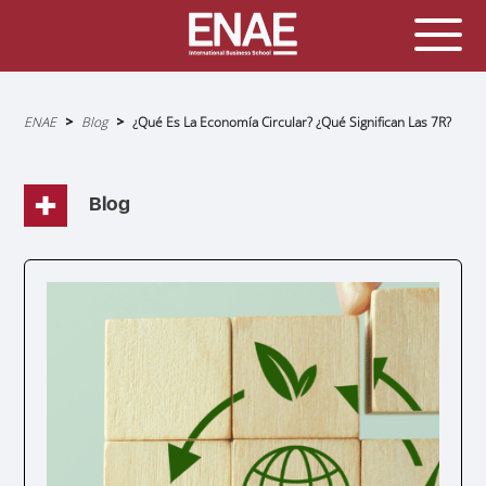
Sobrescribir
ENAE
Blog
¿Qué Es La Economía Circular? ¿Qué Significan Las 7R?
enlaces
de
ayuda
a
la
navegación
Blog