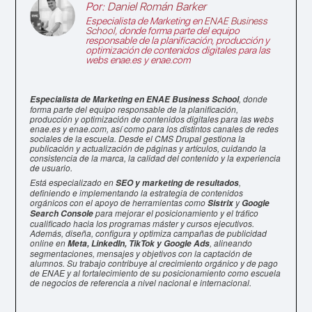
Por:
Daniel Román Barker
Especialista de Marketing en
ENAE Business
School
, donde forma parte del equipo
responsable de la planificación, producción y
optimización de contenidos digitales para las
webs enae.es y enae.com
, donde
Especialista de Marketing en ENAE Business School
forma parte del equipo responsable de la planificación,
producción y optimización de contenidos digitales para las webs
enae.es y enae.com, así como para los distintos canales de redes
sociales de la escuela. Desde el CMS Drupal gestiona la
publicación y actualización de páginas y artículos, cuidando la
consistencia de la marca, la calidad del contenido y la experiencia
de usuario.
Está especializado en
,
SEO y marketing de resultados
definiendo e implementando la estrategia de contenidos
orgánicos con el apoyo de herramientas como
y
Sistrix
Google
para mejorar el posicionamiento y el tráfico
Search Console
cualificado hacia los programas máster y cursos ejecutivos.
Además, diseña, configura y optimiza campañas de publicidad
online en
, alineando
Meta, LinkedIn, TikTok y Google Ads
segmentaciones, mensajes y objetivos con la captación de
alumnos. Su trabajo contribuye al crecimiento orgánico y de pago
de ENAE y al fortalecimiento de su posicionamiento como escuela
de negocios de referencia a nivel nacional e internacional.