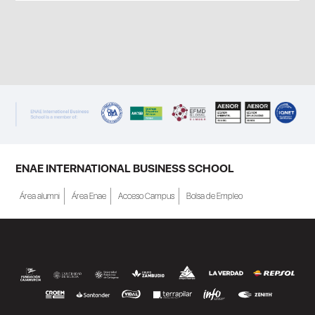
ENAE INTERNATIONAL BUSINESS SCHOOL
Área alumni
Área Enae
Acceso Campus
Bolsa de Empleo