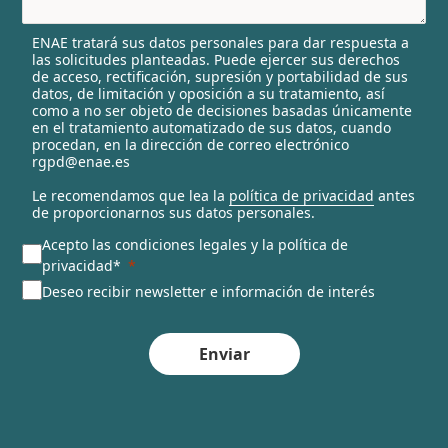
e
l
ENAE tratará sus datos personales para dar respuesta a
e
las solicitudes planteadas. Puede ejercer sus derechos
c
de acceso, rectificación, supresión y portabilidad de sus
t
datos, de limitación y oposición a su tratamiento, así
e
como a no ser objeto de decisiones basadas únicamente
en el tratamiento automatizado de sus datos, cuando
d
procedan, en la dirección de correo electrónico
rgpd@enae.es
Le recomendamos que lea la
política de privacidad
antes
de proporcionarnos sus datos personales.
Acepto las condiciones legales y la política de
privacidad*
Deseo recibir newsletter e información de interés
Enviar