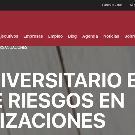
Campus Virtual
Al
¿
B
F
jecutivos
Empresas
Empleo
Blog
Agenda
Noticias
Sobr
P
E
ORGANIZACIONES
P
F
B
F
IVERSITARIO 
I
P
e
C
 RIESGOS EN
V
IZACIONES