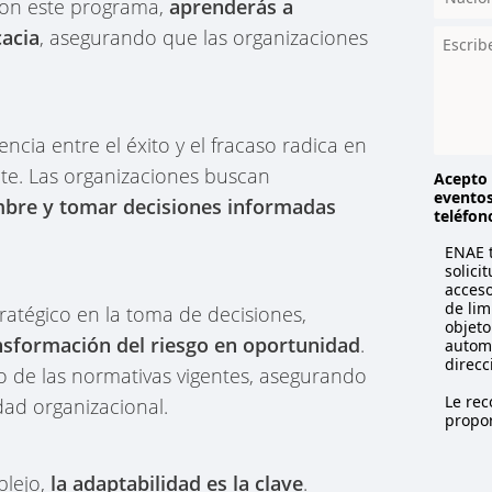
Con este programa,
aprenderás a
r
cacia
, asegurando que las organizaciones
y
s
e
l
e
ncia entre el éxito y el fracaso radica en
c
nte. Las organizaciones buscan
t
Acepto 
eventos
e
umbre y tomar decisiones informadas
teléfon
d
ENAE t
solici
acceso
de lim
ratégico en la toma de decisiones,
objeto
nsformación del riesgo en oportunidad
.
automa
direcc
de las normativas vigentes, asegurando
Le re
dad organizacional.
propor
plejo,
la adaptabilidad es la clave
.