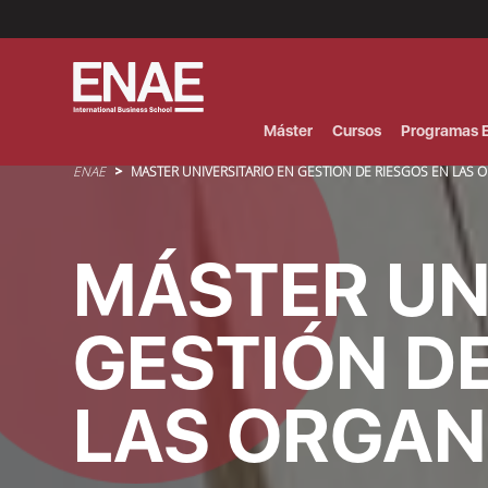
Menú
Superior
(Header)
Máster
Cursos
Programas E
Sobrescribir enlaces de ayuda a la navegación
ENAE
MÁSTER UNIVERSITARIO EN GESTIÓN DE RIESGOS EN LAS 
MÁSTER UN
GESTIÓN DE
LAS ORGAN