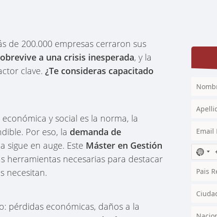
ás de 200.000 empresas cerraron sus
obrevive a una crisis inesperada
, y la
actor clave.
¿Te consideras capacitado
económica y social es la norma, la
dible. Por eso, la
demanda de
na sigue en auge. Este
Máster en Gestión
N
las herramientas necesarias para destacar
o
s necesitan.
c
o
u
n
lto: pérdidas económicas, daños a la
t