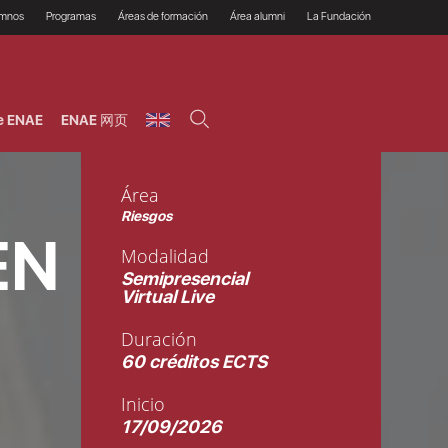
umnos
Programas
Áreas de formación
Área alumni
La Fundación
Por qué ENAE?
Todos los programas
Legal/Fiscal
Beneficios
olsa de empleo
Máster
Tecnología / Digital /
Asociarse
Semipresenciales y
Innovación / Data
oros
Preguntas Frecuentes
online
Science
e ENAE
ENAE 网页
rácticas en empresas
Programas Ejecutivos
Riesgos
NAE Alumni
Cursos de Postgrado y
Personas / RRHH /
Profesionales (Online)
HHDD
roceso de admisión
Agronegocios
Área
inanciación, Becas y
onificación
Comercial / Marketing/
Riesgos
Ventas
inanciación estudios
EN
magin LaCaixa
Dirección / Gestión /
Modalidad
Administración de
réstamo Imagina
empresas
Semipresencial
studios Caja Rural
entral
Virtual Live
Finanzas
entajas
Operaciones
Duración
60 créditos ECTS
Inicio
17/09/2026