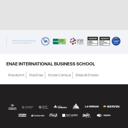
ENAE INTERNATIONAL BUSINESS SCHOOL
Área alumni
Área Enae
Acceso Campus
Bolsa de Empleo