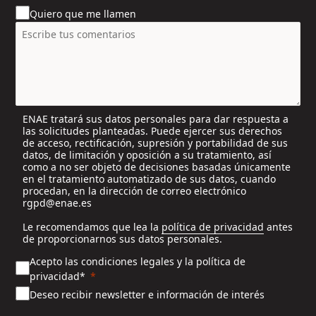
u
Quiero que me llamen
n
t
r
y
s
e
l
ENAE tratará sus datos personales para dar respuesta a
e
las solicitudes planteadas. Puede ejercer sus derechos
c
de acceso, rectificación, supresión y portabilidad de sus
t
datos, de limitación y oposición a su tratamiento, así
e
como a no ser objeto de decisiones basadas únicamente
en el tratamiento automatizado de sus datos, cuando
d
procedan, en la dirección de correo electrónico
rgpd@enae.es
Le recomendamos que lea la
política de privacidad
antes
de proporcionarnos sus datos personales.
Acepto las condiciones legales y la política de
privacidad*
Deseo recibir newsletter e información de interés