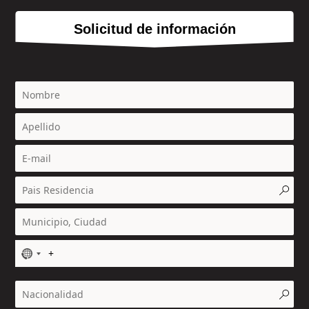
Solicitud de información
N
o
c
o