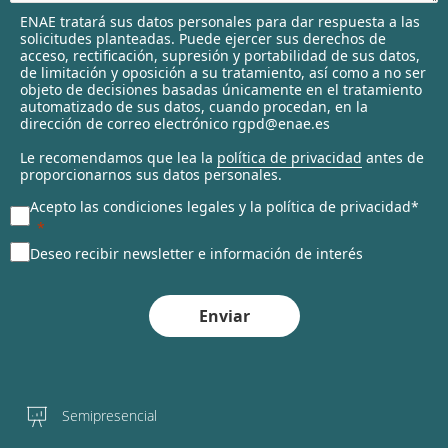
l
ENAE tratará sus datos personales para dar respuesta a las
e
solicitudes planteadas. Puede ejercer sus derechos de
c
acceso, rectificación, supresión y portabilidad de sus datos,
t
de limitación y oposición a su tratamiento, así como a no ser
objeto de decisiones basadas únicamente en el tratamiento
e
automatizado de sus datos, cuando procedan, en la
d
dirección de correo electrónico rgpd@enae.es
Le recomendamos que lea la
política de privacidad
antes de
proporcionarnos sus datos personales.
Acepto las condiciones legales y la política de privacidad*
Deseo recibir newsletter e información de interés
Enviar
Semipresencial