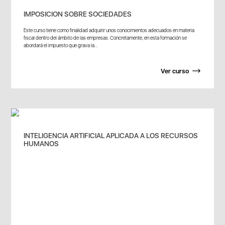
IMPOSICION SOBRE SOCIEDADES
Este curso tiene como finalidad adquirir unos conocimientos adecuados en materia
fiscal dentro del ámbito de las empresas. Concretamente, en esta formación se
abordará el impuesto que grava la...
Ver curso
INTELIGENCIA ARTIFICIAL APLICADA A LOS RECURSOS
HUMANOS