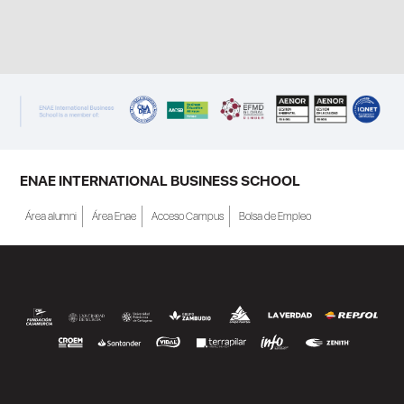
ENAE INTERNATIONAL BUSINESS SCHOOL
Área alumni
Área Enae
Acceso Campus
Bolsa de Empleo