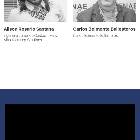
Alison Rosario Santana
Carlos Belmonte Ballesteros
Ingeniera Junior de Calidad - Feniz
Carlos Belmonte Ballesteros
Manufacturing Solutions