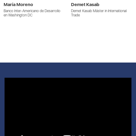
María Moreno
Demet Kasab
Banco Inter-Americano de Desarrollo
Demet Kasab Máster in International
en Washington DC
Trade