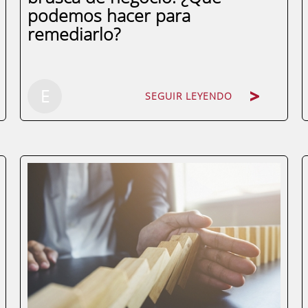
podemos hacer para
remediarlo?
SEGUIR LEYENDO
E
SEGUIR LEYENDO
Muchas empresas se encuentran hoy en
día en una situación similar: caída brusca
de la facturación y una reducción de
costes insuficiente para mantener el cash
flow en niveles de tranquilidad y
seguridad. Una vez superada la fase
crítica de la...