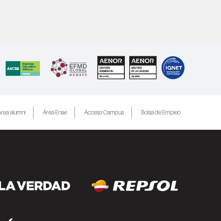
rea alumni
Área Enae
Acceso Campus
Bolsa de Empleo