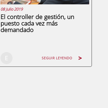
08 Julio 2019
El controller de gestión, un
puesto cada vez más
demandado
SEGUIR LEYENDO
E
SEGUIR LEYENDO
Se trata de una de las profesiones de
moda y es que, cada vez oímos hablar
más del Controller de gestión dentro de
las compañías. ¿Pero sabemos realmente
qué es un Controller de gestión? En toda