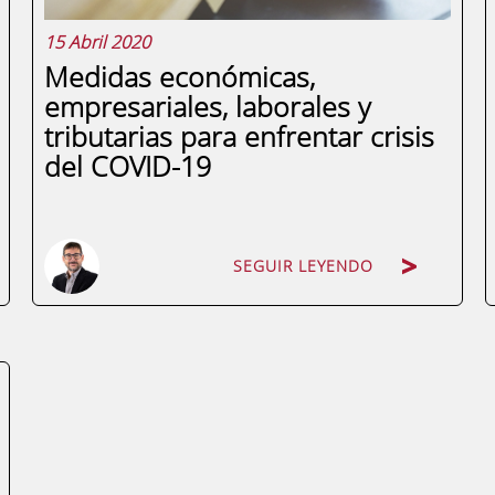
15 Abril 2020
Medidas económicas,
empresariales, laborales y
tributarias para enfrentar crisis
del COVID-19
SEGUIR LEYENDO
SEGUIR LEYENDO
Desde la declaración del estado de
alarma por el Real Decreto 463/2020, de
14 de marzo, se han dictado varios Reales
Decretos y otras normas de diverso rango
con importantes disposiciones de orden