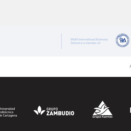
anterior
página
Á