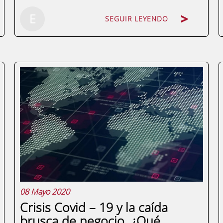
E
SEGUIR LEYENDO
La preocupación por el medio ambiente y
la reducción de residuos plásticos es una
tendencia mundial, y muchos gobiernos
han comenzado a implementar medidas
para combatir esta problemática. En este
artículo resumimos la charla impartida
por ...
08 Mayo 2020
Crisis Covid – 19 y la caída
brusca de negocio. ¿Qué