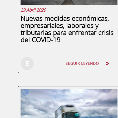
29 Abril 2020
Nuevas medidas económicas,
empresariales, laborales y
tributarias para enfrentar crisis
del COVID-19
SEGUIR LEYENDO
E
SEGUIR LEYENDO
El Real Decreto-ley 15/2020, que entró en
vigor el pasado 21 de abril (BOE
22/04/2020), establece nuevas e
importantes medidas de orden
económico, laboral, social, financiero y