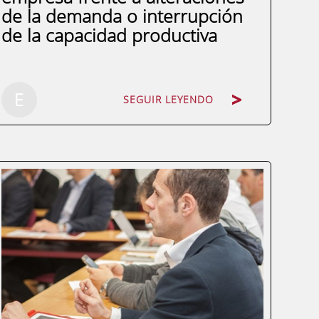
de la demanda o interrupción
de la capacidad productiva
SEGUIR LEYENDO
E
SEGUIR LEYENDO
Cuando hablamos de apalancamiento de
la empresa, podemos enfocarlo desde
dos puntos de vista totalmente distintos,
aunque en algunos aspectos puedan
estar, en cierto modo, conectados: desde
un punto de vista financiero, pero
también desde un punto...