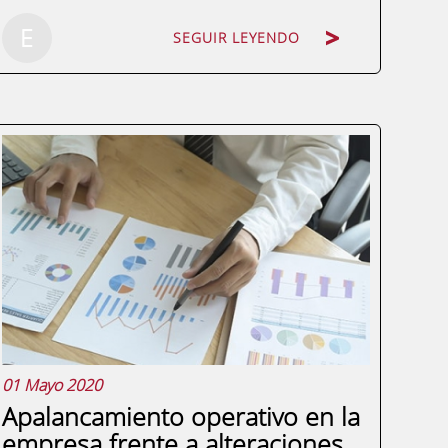
E
SEGUIR LEYENDO
Todo el mundo, o casi todo, sabe lo que
es el dinero; otra cuestión distinta es
saber si se conoce qué valor tiene en
realidad, o cómo funciona el sistema.
Desde que el presidente Nixon anunciara
el final del patrón oro en Estados Unidos
respecto al...
01 Mayo 2020
Apalancamiento operativo en la
empresa frente a alteraciones