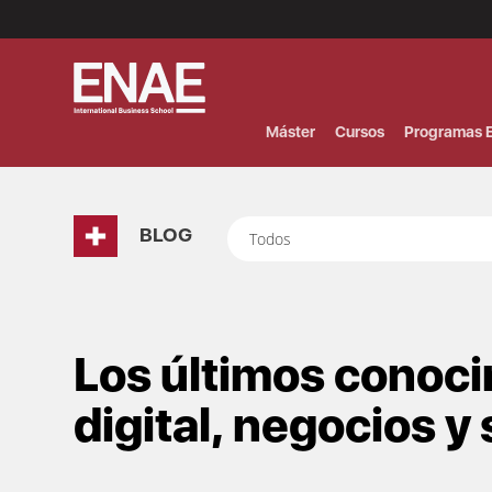
Menú
Superior
(Header)
Máster
Cursos
Programas E
BLOG
Todos
Los últimos conoc
digital, negocios y