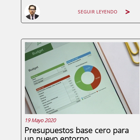
SEGUIR LEYENDO
La gestión financiera en la empresa es
uno de los pilares para garantizar la La
planificación estratégica desempeña un
papel crucial en la gestión empresarial,
siendo un proceso esencial para los
directivos. En este artículo se presenta un
resumen...
19 Mayo 2020
Presupuestos base cero para
un nuevo entorno