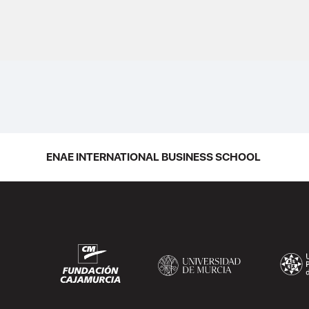
28 de noviembre de 2006, relativa al
sistema común del Impuesto sobre el
Valor Añadido, establece la exención de
las entregas de bienes expedidos o
transportados, fuera de su territorio
respectivo, pero...
ENAE INTERNATIONAL BUSINESS SCHOOL
SEGUIR LEYENDO