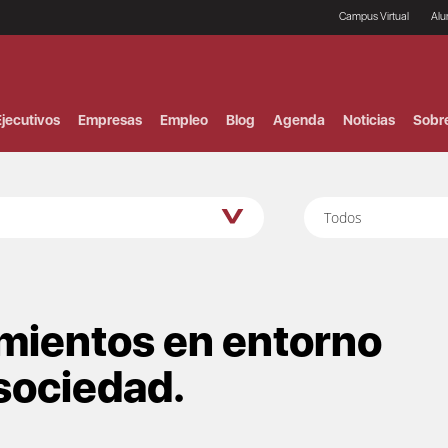
Campus Virtual
Al
¿
B
F
jecutivos
Empresas
Empleo
Blog
Agenda
Noticias
Sobr
P
E
P
F
B
Todos
F
I
P
e
C
V
imientos en entorno
 sociedad.