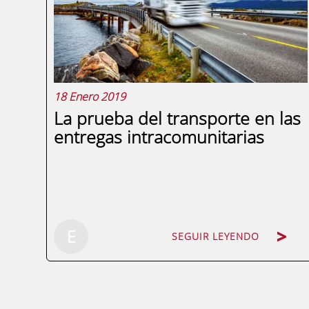
fiscal para hacer frente a las
consecuencias de la crisis del COVID-19,...
18 Enero 2019
La prueba del transporte en las
entregas intracomunitarias
SEGUIR LEYENDO
E
SEGUIR LEYENDO
La Directiva 2006/112/CE del Consejo, de