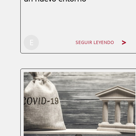
SEGUIR LEYENDO
E
SEGUIR LEYENDO
En un momento en el que a nivel mundial
nos encontramos luchando contra la
pandemia del COVID-19, las empresas y
administraciones públicas se convierten
más que nunca en actores claves de
nuestra economía. La responsabilidad
social consiste en...