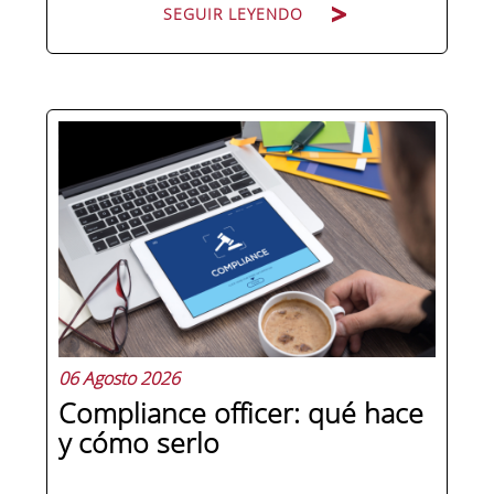
SEGUIR LEYENDO
Hay personas que ocupan puestos de
dirección y hay personas que lideran.
La diferencia no está en el cargo ni en
la antigüedad, sino en un conjunto de
competencias que se pueden
aprender, practicar y medir. Si te
preguntas qué separa a un directivo...
06 Agosto 2026
Compliance officer: qué hace
y cómo serlo