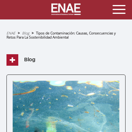
Sobrescribir
ENAE
Blog
Tipos de Contaminación: Causas, Consecuencias y
enlaces
Retos Para La Sostenibilidad Ambiental
de
ayuda
a
la
navegación
Blog