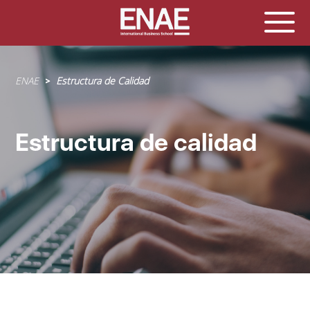
Sobrescribir
ENAE
Estructura de Calidad
enlaces
de
ayuda
Estructura de calidad
a
la
navegación