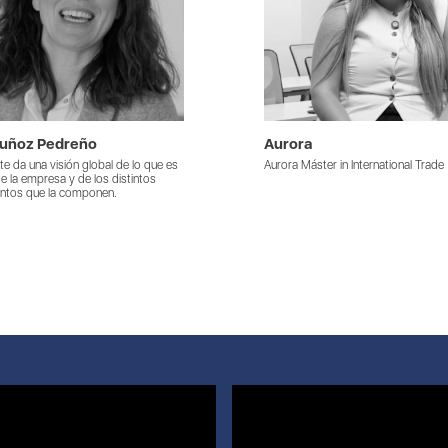
Muñoz Pedreño
Aurora
e da una visión global de lo que es
Aurora Máster in International Trade
e la empresa y de los distintos
ntos que la componen.