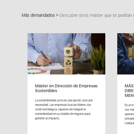
Más demandados >
Descubre otros máster que te podrían i
Máster en Dirección de Empresas
MÁST
Sostenibles
DIR
MENC
La sostenibilidad ya no es una opción, sino una
necesidad. Las empresas buscan líderes con
En un m
visión estratégica, capaces de integrar la
vez más
sostenibilidad en su modelo de negocio para
operaci
generar un impacto...
estraté
cualquie