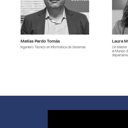
Matías Pardo Tomás
Laura 
Ingeniero Técnico en Informática de Sistemas
Un Máster t
el Mundo d
departame