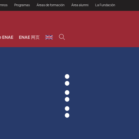
umnos
Programas
Áreas de formación
Área alumni
La Fundación
Por qué ENAE?
Todos los programas
Legal/Fiscal
Beneficios
olsa de empleo
Máster
Tecnología / Digital /
Asociarse
Semipresenciales y
Innovación / Data
oros
Preguntas Frecuentes
online
Science
e ENAE
ENAE 网页
rácticas en empresas
Programas Ejecutivos
Riesgos
NAE Alumni
Cursos de Postgrado y
Personas / RRHH /
Profesionales (Online)
HHDD
roceso de admisión
Agronegocios
inanciación, Becas y
onificación
Comercial / Marketing/
Ventas
inanciación estudios
magin LaCaixa
Dirección / Gestión /
Administración de
réstamo Imagina
empresas
studios Caja Rural
entral
Finanzas
entajas
Operaciones