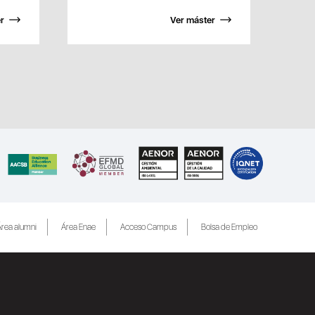
r
Ver máster
rea alumni
Área Enae
Acceso Campus
Bolsa de Empleo