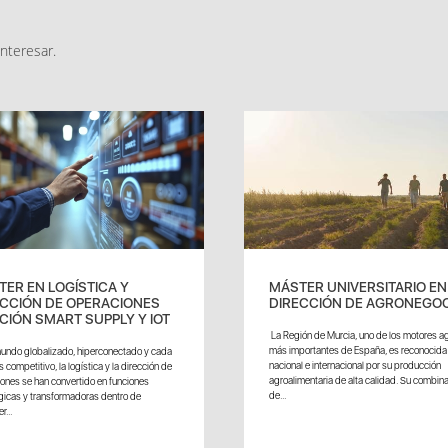
nteresar.
ER EN LOGÍSTICA Y
MÁSTER UNIVERSITARIO EN
ECCIÓN DE OPERACIONES
DIRECCIÓN DE AGRONEGO
IÓN SMART SUPPLY Y IOT
La Región de Murcia, uno de los motores ag
más importantes de España, es reconocida 
undo globalizado, hiperconectado y cada
nacional e internacional por su producción
 competitivo, la logística y la dirección de
agroalimentaria de alta calidad. Su combin
ones se han convertido en funciones
de...
gicas y transformadoras dentro de
r...