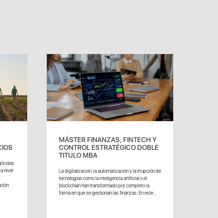
MÁSTER FINANZAS, FINTECH Y
CIOS
CONTROL ESTRATÉGICO DOBLE
TITULO MBA
rícolas
a nivel
La digitalización, la automatización y la irrupción de
tecnologías como la inteligencia artificial o el
ación
blockchain han transformado por completo la
forma en que se gestionan las finanzas. En este...