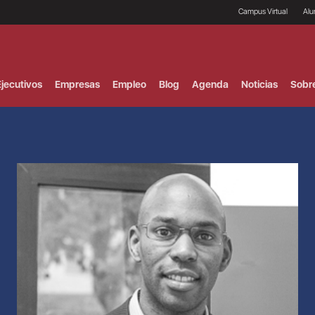
Campus Virtual
Al
¿
B
F
jecutivos
Empresas
Empleo
Blog
Agenda
Noticias
Sobr
P
E
P
F
B
F
I
P
e
C
V