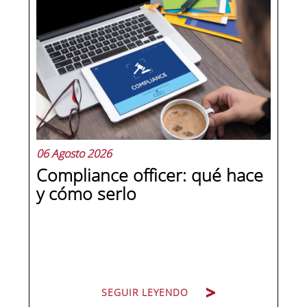
dirección y hay personas que lideran.
La diferencia no está en el cargo ni en
la antigüedad, sino en un conjunto de
competencias que se pueden
aprender, practicar y medir. Si te
preguntas qué separa a un directivo...
06 Agosto 2026
Compliance officer: qué hace
y cómo serlo
SEGUIR LEYENDO
SEGUIR LEYENDO