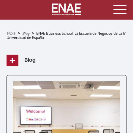
Sobrescribir
ENAE
Blog
ENAE Business School, La Escuela de Negocios de La 6ª
enlaces
Universidad de España
de
ayuda
a
la
navegación
Blog