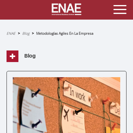
Sobrescribir
ENAE
Blog
Metodologías Agiles En La Empresa
enlaces
de
ayuda
a
la
navegación
Blog